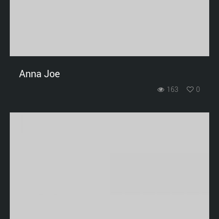
Anna Joe
163
0